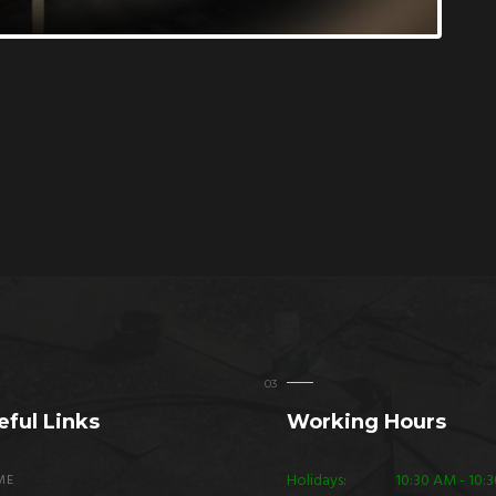
eful Links
Working Hours
Holidays:
10:30 AM - 10:
ME