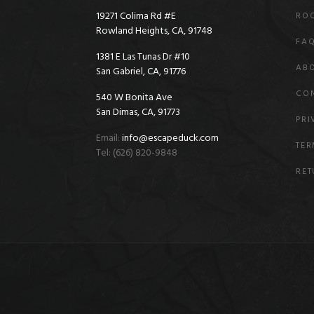
19271 Colima Rd #E
RO
Rowland Heights, CA, 91748
FA
1381 E Las Tunas Dr #10
AB
San Gabriel, CA, 91776
CO
540 W Bonita Ave
San Dimas, CA, 91773
PRI
Email:
info@escapeduck.com
TER
Tel: (626) 820-9848
RET