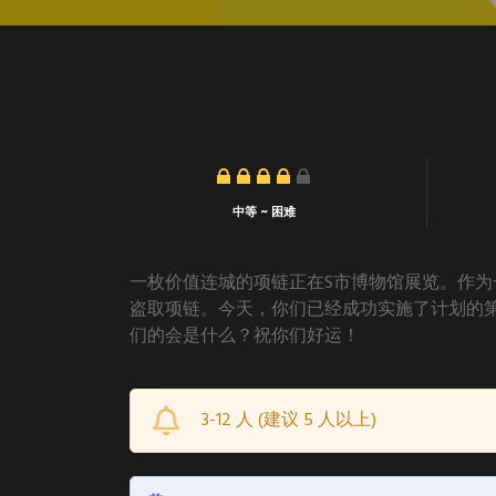
中等 ~ 困难
一枚价值连城的项链正在S市博物馆展览。作
盗取项链。今天，你们已经成功实施了计划的
们的会是什么？祝你们好运！
3-12 人 (建议 5 人以上)