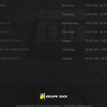
Monday:
4:00 PM - 10:3
OMS
Tuesday:
4:00 PM - 10:3
Q
Wednesday:
4:00 PM - 10:3
OUT US
Thursday:
4:00 PM - 10:3
NTACT
Friday:
12:30 PM - 11:
VACY POLICY
Saturday:
10:30 AM - 11:
MS & CONDITIONS
Sunday
10:30 AM - 10:
URN POLICY
Copyright © 2026 Escape Duck | All Rights Reserved