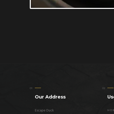
Our Address
Us
Escape Duck
HO