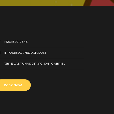
(626) 820-9848
INFO@ESCAPEDUCK.COM
1381 E LAS TUNAS DR #10, SAN GABRIEL
Book Now!